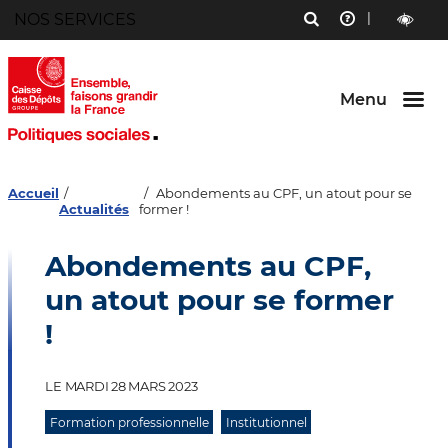
Menu
NOS SERVICES
RECHERCHE
AIDE
Aller au
Aller au
Aller au
contenu
menu
bouton
outils
LECTURE
principal
principal
lecture
ET
et
CONTRAST
contraste
Menu
Accueil
Abondements au CPF, un atout pour se
Actualités
former !
Abondements au CPF,
un atout pour se former
!
LE MARDI 28 MARS 2023
Formation professionnelle
Institutionnel