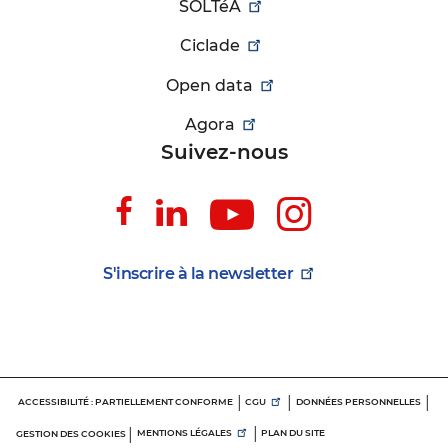
SOLTéA
Ciclade
Open data
Agora
Suivez-nous
Suivez-
Suivez-
Suivez-
Suivez-
nous
nous
nous
nous
sur
sur
sur
sur
S'inscrire à la
newsletter
Facebook
Linkedin
Youtube
Instagr
Menu
ACCESSIBILITÉ : PARTIELLEMENT CONFORME
CGU
DONNÉES PERSONNELLES
d'informations
MENTIONS LÉGALES
PLAN DU SITE
GESTION DES COOKIES