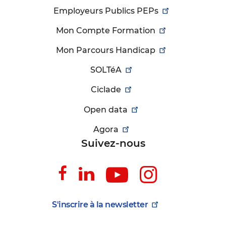
Employeurs Publics PEPs
Mon Compte Formation
Mon Parcours Handicap
SOLTéA
Ciclade
Open data
Agora
Suivez-nous
Suivez-
Suivez-
Suivez-
Suivez-
nous
nous
nous
nous
sur
sur
sur
sur
S'inscrire à la
newsletter
Facebook
Linkedin
Youtube
Instagr