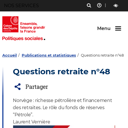
Menu
NOS SERVICES
RECHERCHE
AIDE
Aller au
Aller au
Aller au
contenu
menu
bouton
outils
LECTURE
principal
principal
lecture
ET
et
CONTRAST
contraste
Menu
Accueil
Publications et statistiques
Questions retraite n°48
Questions retraite n°48
Partager
Norvège : richesse pétrolière et financement
des retraites. Le rôle du fonds de réserves
“Pétrole”.
Laurent Vernière