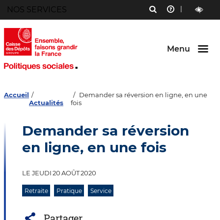
Menu
NOS SERVICES
RECHERCHE
AIDE
Aller au
Aller au
Aller au
contenu
menu
bouton
outils
LECTURE
principal
principal
lecture
ET
et
CONTRAST
contraste
Menu
Accueil
Demander sa réversion en ligne, en une
Actualités
fois
Demander sa réversion
en ligne, en une fois
LE JEUDI 20 AOÛT 2020
Retraite
Pratique
Service
Partager