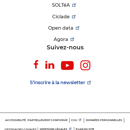
SOLTéA
Ciclade
Open data
Agora
Suivez-nous
Suivez-
Suivez-
Suivez-
Suivez-
nous
nous
nous
nous
sur
sur
sur
sur
S'inscrire à la
newsletter
Facebook
Linkedin
Youtube
Instagr
Menu
ACCESSIBILITÉ : PARTIELLEMENT CONFORME
CGU
DONNÉES PERSONNELLES
d'informations
MENTIONS LÉGALES
PLAN DU SITE
GESTION DES COOKIES