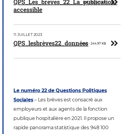
Télécharger
QPS_Les_breves_22_La_publication-
pdf - 621.43 KB
accessible
Document
11 JUILLET 2023
Télécharger
QPS_lesbrèves22_données
xlsx - 244.97 KB
Le numéro 22 de Questions Politiques
Sociales
– Les brèves est consacré aux
employeurs et aux agents de la fonction
publique hospitalière en 2021. Il propose un
rapide panorama statistique des 948 100