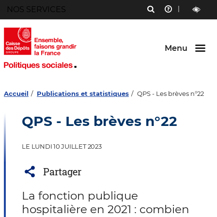
Menu
NOS SERVICES
RECHERCHE
AIDE
Aller au
Aller au
Aller au
contenu
menu
bouton
outils
LECTURE
principal
principal
lecture
ET
et
CONTRAST
contraste
Menu
Accueil
Publications et statistiques
QPS - Les brèves n°22
QPS - Les brèves n°22
LE LUNDI 10 JUILLET 2023
Partager
La fonction publique
hospitalière en 2021 : combien