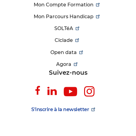
Mon Compte Formation
Mon Parcours Handicap
SOLTéA
Ciclade
Open data
Agora
Suivez-nous
Suivez-
Suivez-
Suivez-
Suivez-
nous
nous
nous
nous
sur
sur
sur
sur
S'inscrire à la
newsletter
Facebook
Linkedin
Youtube
Instagr