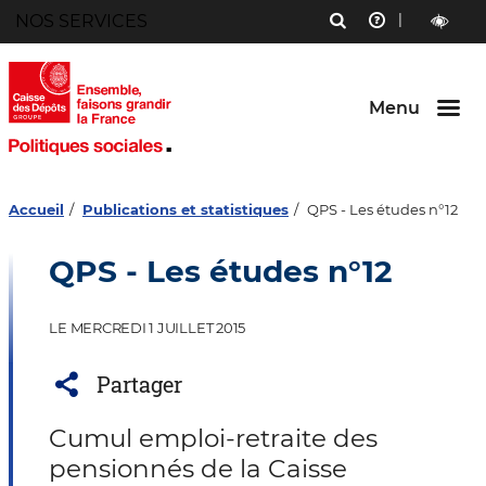
Menu
NOS SERVICES
RECHERCHE
AIDE
Aller au
Aller au
Aller au
contenu
menu
bouton
outils
LECTURE
principal
principal
lecture
ET
et
CONTRAST
contraste
Menu
Accueil
Publications et statistiques
QPS - Les études n°12
QPS - Les études n°12
LE MERCREDI 1 JUILLET 2015
Partager
Cumul emploi-retraite des
pensionnés de la Caisse