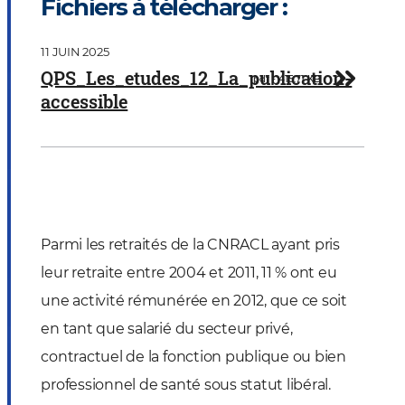
Fichiers à télécharger :
Document
11 JUIN 2025
Télécharger
QPS_Les_etudes_12_La_publication-
pdf - 415.71 KB
accessible
Parmi les retraités de la CNRACL ayant pris
leur retraite entre 2004 et 2011, 11 % ont eu
une activité rémunérée en 2012, que ce soit
en tant que salarié du secteur privé,
contractuel de la fonction publique ou bien
professionnel de santé sous statut libéral.