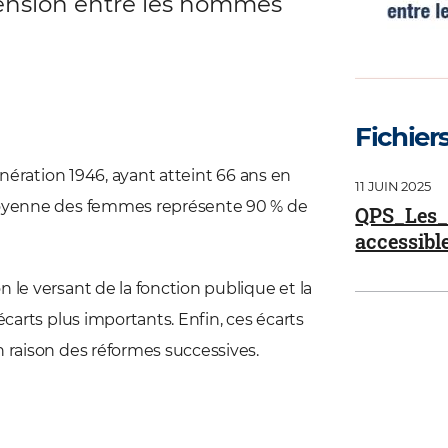
 pension entre les hommes
Fichiers
génération 1946, ayant atteint 66 ans en
Document
11 JUIN 2025
 moyenne des femmes représente 90 % de
Télécharge
QPS_Les_
accessibl
 le versant de la fonction publique et la
écarts plus importants. Enfin, ces écarts
n raison des réformes successives.