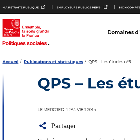
Aller au
Aller au
Aller au
MA RETRAITE PUBLIQUE
EMPLOYEURS PUBLICS PEP'S
MON COMPTE
contenu
menu
bouton
principal
principal
lecture
et
contraste
Domaines d’
Accueil
Publications et statistiques
QPS – Les études n°6
QPS – Les ét
LE MERCREDI 1 JANVIER 2014
Partager