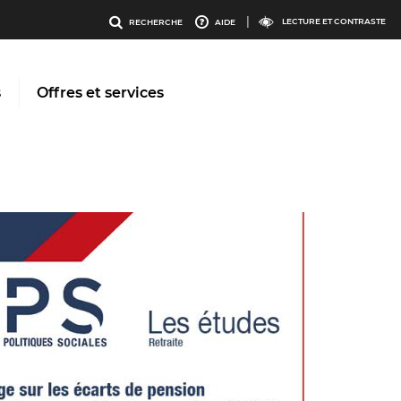
enu
Menu
LECTURE ET CONTRASTE
RECHERCHE
AIDE
os
outils
s
Offres et services
ervices