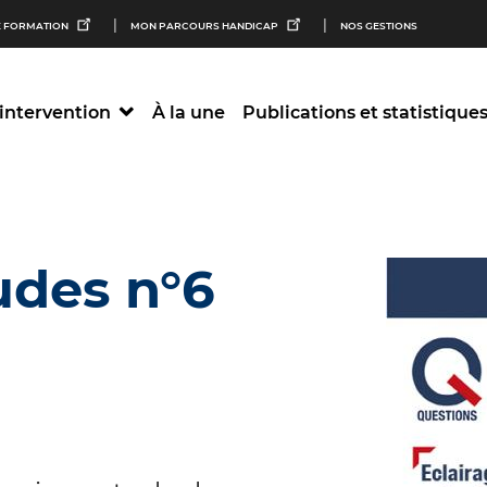
M
 FORMATION
MON PARCOURS HANDICAP
NOS GESTIONS
n
intervention
À la une
Publications et statistique
S
udes n°6