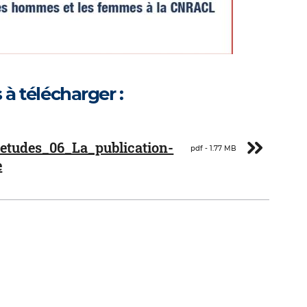
 à télécharger :
r
etudes_06_La_publication-
pdf - 1.77 MB
e