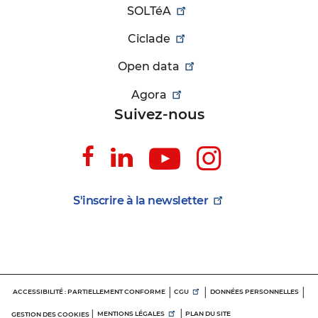
SOLTéA
Ciclade
Open data
Agora
Suivez-nous
Suivez-
Suivez-
Suivez-
Suivez-
nous
nous
nous
nous
sur
sur
sur
sur
S'inscrire à la
newsletter
Facebook
Linkedin
Youtube
Instagr
Menu
ACCESSIBILITÉ : PARTIELLEMENT CONFORME
CGU
DONNÉES PERSONNELLES
d'informations
MENTIONS LÉGALES
PLAN DU SITE
GESTION DES COOKIES