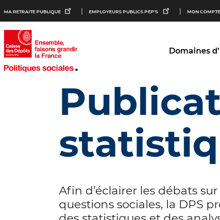
Aller au
Aller au
Aller au
MA RETRAITE PUBLIQUE
EMPLOYEURS PUBLICS PEP'S
MON COMPTE
contenu
menu
bouton
principal
principal
lecture
et
contraste
Domaines d’
Publicat
statisti
Afin d’éclairer les débats sur
questions sociales, la DPS p
des statistiques et des analy