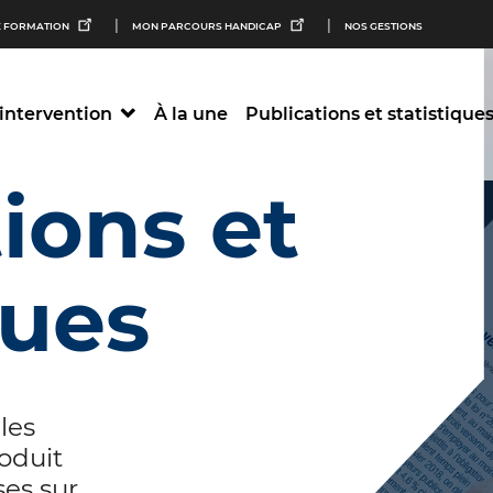
M
 FORMATION
MON PARCOURS HANDICAP
NOS GESTIONS
n
intervention
À la une
Publications et statistique
S
ions et
ques
 les
roduit
ses sur