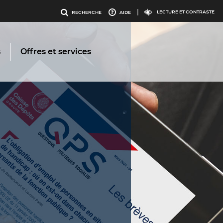
enu
Menu
LECTURE ET CONTRASTE
RECHERCHE
AIDE
os
outils
s
Offres et services
ervices