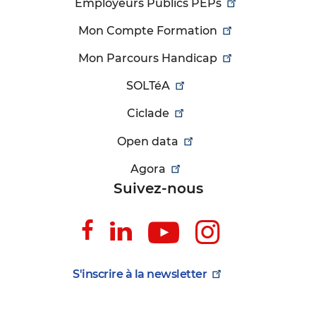
Employeurs Publics PEPs
Mon Compte Formation
Mon Parcours Handicap
SOLTéA
Ciclade
Open data
Agora
Suivez-nous
Suivez-
Suivez-
Suivez-
Suivez-
nous
nous
nous
nous
sur
sur
sur
sur
S'inscrire à la
newsletter
Facebook
Linkedin
Youtube
Instagr