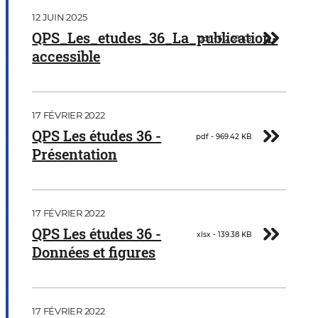
Document
12 JUIN 2025
Télécharger
QPS_Les_etudes_36_La_publication-
pdf - 612.68 KB
accessible
Document
17 FÉVRIER 2022
Télécharger
QPS Les études 36 -
pdf - 969.42 KB
Présentation
Document
17 FÉVRIER 2022
Télécharger
QPS Les études 36 -
xlsx - 139.38 KB
Données et figures
Document
17 FÉVRIER 2022