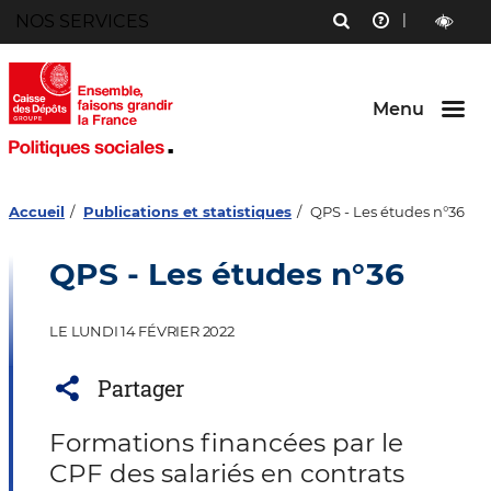
Menu
NOS SERVICES
RECHERCHE
AIDE
Aller au
Aller au
Aller au
contenu
menu
bouton
outils
LECTURE
principal
principal
lecture
ET
et
CONTRAST
contraste
Menu
Accueil
Publications et statistiques
QPS - Les études n°36
QPS - Les études n°36
LE LUNDI 14 FÉVRIER 2022
Partager
Formations financées par le
CPF des salariés en contrats