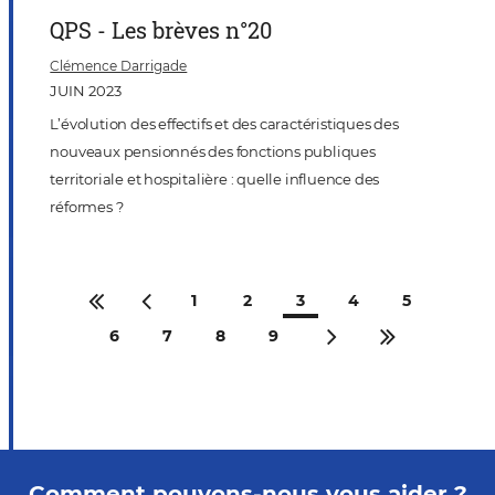
QPS - Les brèves n°20
Clémence Darrigade
JUIN 2023
L’évolution des effectifs et des caractéristiques des
nouveaux pensionnés des fonctions publiques
territoriale et hospitalière : quelle influence des
réformes ?
Première page
Page précédente
Page
1
Page
2
Page
3
Page
4
Page
5
courante
Page
6
Page
7
Page
8
Page
9
Page suivante
Dernière pag
Comment pouvons-nous vous aider ?