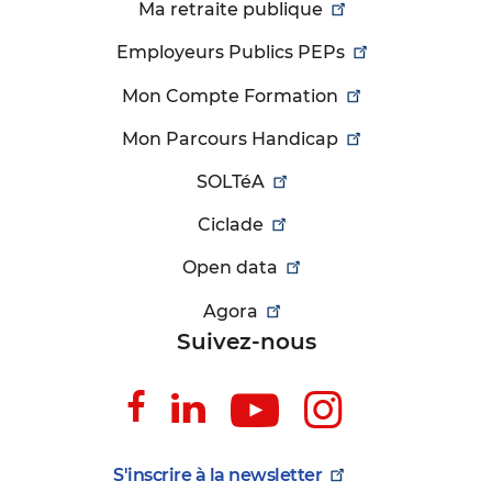
Ma retraite publique
Employeurs Publics PEPs
Mon Compte Formation
Mon Parcours Handicap
SOLTéA
Ciclade
Open data
Agora
Suivez-nous
Suivez-
Suivez-
Suivez-
Suivez-
nous
nous
nous
nous
sur
sur
sur
sur
S'inscrire à la
newsletter
Facebook
Linkedin
Youtube
Instagr