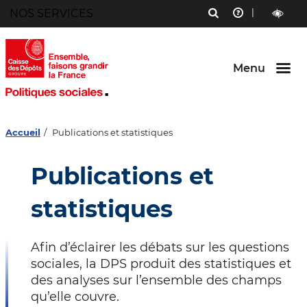
Menu
NOS SERVICES
RECHERCHE
AIDE
Aller au
Aller au
Aller au
contenu
menu
bouton
outils
LECTURE
principal
principal
lecture
ET
et
CONTRAST
contraste
Menu
Accueil
Publications et statistiques
Publications et
statistiques
Afin d’éclairer les débats sur les questions
sociales, la DPS produit des statistiques et
des analyses sur l’ensemble des champs
qu’elle couvre.