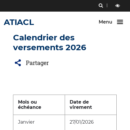
Menu
RECHERCHE
Aller au
Aller au
Aller au
contenu
menu
bouton
outils
LECTURE
principal
principal
lecture
ATIACL
ET
Menu
et
CONTRAST
contraste
Calendrier des
versements 2026
Partager
Mois ou
Date de
échéance
virement
Janvier
27/01/2026