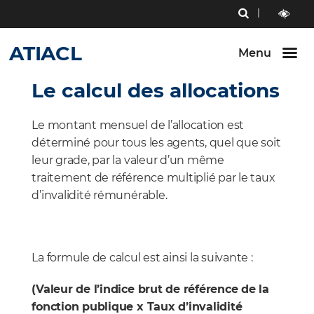
Menu
RECHERCHE
Aller au
Aller au
Aller au
contenu
menu
bouton
outils
LECTURE
principal
principal
lecture
ATIACL
ET
Menu
et
CONTRAST
contraste
Le calcul des allocations
Le montant mensuel de l’allocation est
déterminé pour tous les agents, quel que soit
leur grade, par la valeur d’un même
traitement de référence multiplié par le taux
d’invalidité rémunérable.
La formule de calcul est ainsi la suivante :
(Valeur de l’indice brut de référence de la
fonction publique x Taux d’invalidité