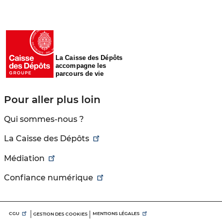
La Caisse des Dépôts
accompagne les
parcours de vie
Pour aller plus loin
Qui sommes-nous ?
La Caisse des Dépôts
Médiation
Confiance numérique
Menu
CGU
MENTIONS LÉGALES
GESTION DES COOKIES