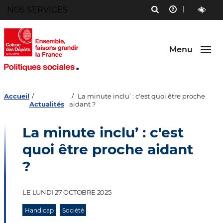
Menu
NOS SERVICES
RECHERCHE
AIDE
Aller au
Aller au
Aller au
contenu
menu
bouton
outils
LECTURE
principal
principal
lecture
ET
et
CONTRAST
contraste
Menu
Accueil
La minute inclu’ : c'est quoi être proche
Actualités
aidant ?
La minute inclu’ : c'est
quoi être proche aidant
?
LE LUNDI 27 OCTOBRE 2025
Handicap
Société