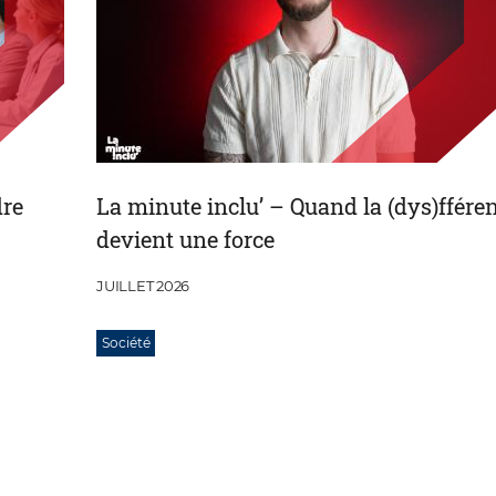
dre
La minute inclu’ – Quand la (dys)ffére
devient une force
JUILLET 2026
Société