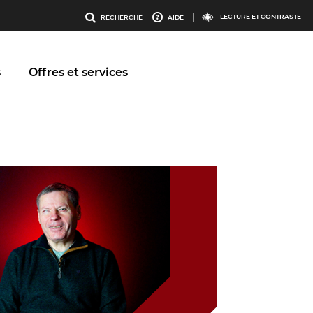
enu
Menu
LECTURE ET CONTRASTE
RECHERCHE
AIDE
os
outils
s
Offres et services
ervices