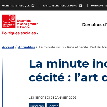
Aller au
Aller au
Aller au
MA RETRAITE PUBLIQUE
EMPLOYEURS PUBLICS PEP'S
MON COMPTE
contenu
menu
bouton
principal
principal
lecture
et
contraste
Domaines d’
Accueil
Actualités
La minute inclu’ - Kiné et cécité : l’art du to
La minute inc
cécité : l’art
LE MERCREDI 28 JANVIER 2026
Handicap
Société