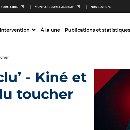
M
 FORMATION
MON PARCOURS HANDICAP
NOS GESTIONS
n
intervention
À la une
Publications et statistique
S
ucher
lu’ - Kiné et
 du toucher