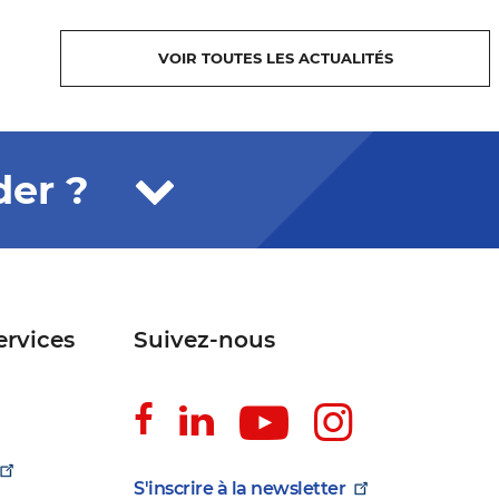
VOIR TOUTES LES ACTUALITÉS
der ?
ervices
Suivez-nous
Suivez-
Suivez-
Suivez-
Suivez-
nous
nous
nous
nous
sur
sur
sur
sur
S'inscrire à la
newsletter