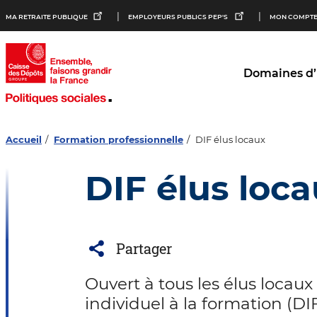
Aller au
Aller au
Aller au
MA RETRAITE PUBLIQUE
EMPLOYEURS PUBLICS PEP'S
MON COMPTE
contenu
menu
bouton
principal
principal
lecture
et
contraste
Domaines d’
Accueil
Formation professionnelle
DIF élus locaux
DIF élus loc
Partager
Ouvert à tous les élus locaux 
individuel à la formation (D