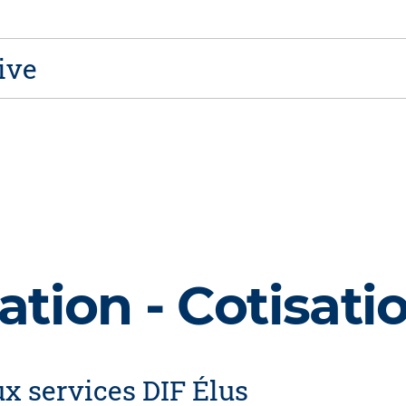
ive
tion - Cotisati
ux services DIF Élus