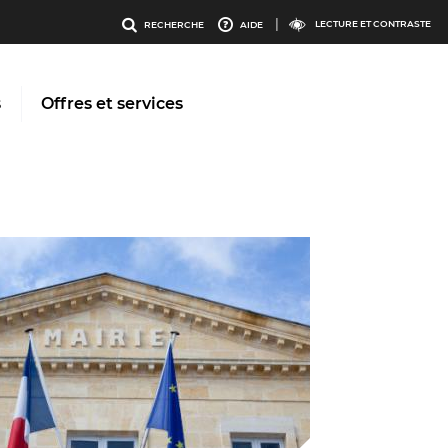
enu
Menu
LECTURE ET CONTRASTE
RECHERCHE
AIDE
os
outils
s
Offres et services
ervices