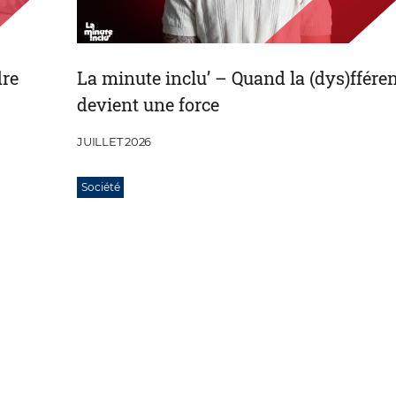
dre
La minute inclu’ – Quand la (dys)ffére
devient une force
JUILLET 2026
Société