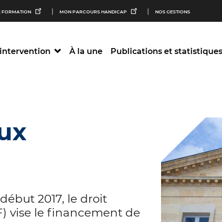
M
 FORMATION
MON PARCOURS HANDICAP
NOS GESTIONS
n
intervention
À la une
Publications et statistique
S
aux
début 2017, le droit
IF) vise le financement de