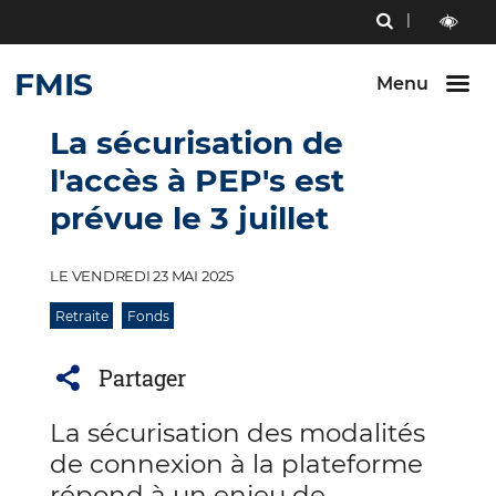
Menu
RECHERCHE
Aller au
Aller au
Aller au
contenu
menu
bouton
outils
LECTURE
principal
principal
lecture
FMIS
ET
Menu
et
CONTRAST
contraste
La sécurisation de
l'accès à PEP's est
prévue le 3 juillet
LE VENDREDI 23 MAI 2025
Retraite
Fonds
Partager
La sécurisation des modalités
de connexion à la plateforme
répond à un enjeu de