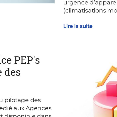
urgence d’apparei
(climatisations mob
Lire la suite
ice PEP's
e des
u pilotage des
dédié aux Agences
t disponible dans