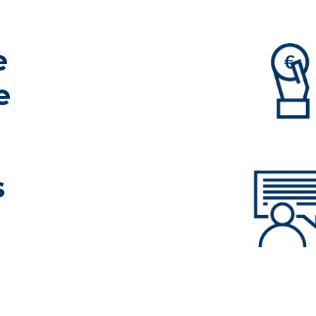
e
e
s