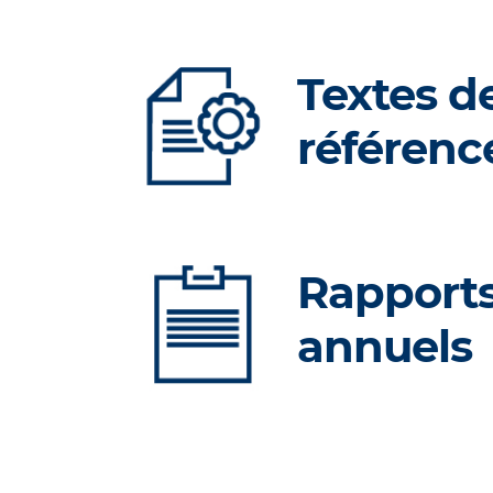
Textes d
référenc
Rapport
annuels