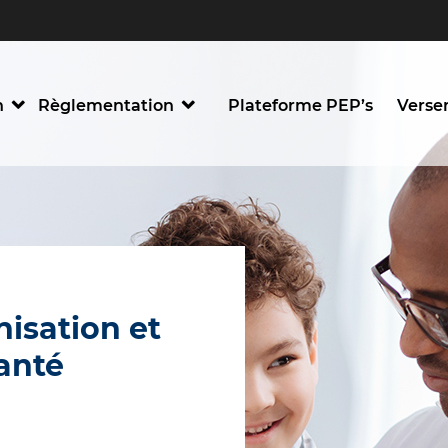
IS
n
Règlementation
Plateforme PEP’s
Verse
isation et
santé