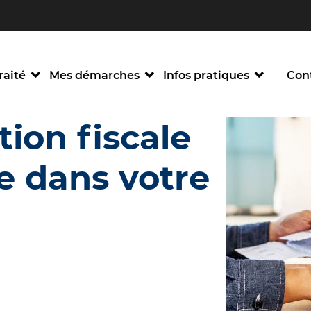
ader
p
raite
raité
Mes démarches
Infos pratiques
Con
uche
nque
tion fiscale
isite
e dans votre
nce