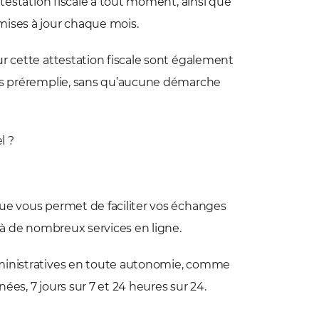
ttestation fiscale à tout moment, ainsi que
mises à jour chaque mois.
r cette attestation fiscale sont également
nus préremplie, sans qu’aucune démarche
l ?
ue vous permet de faciliter vos échanges
r à de nombreux services en ligne.
dministratives en toute autonomie, comme
es, 7 jours sur 7 et 24 heures sur 24.