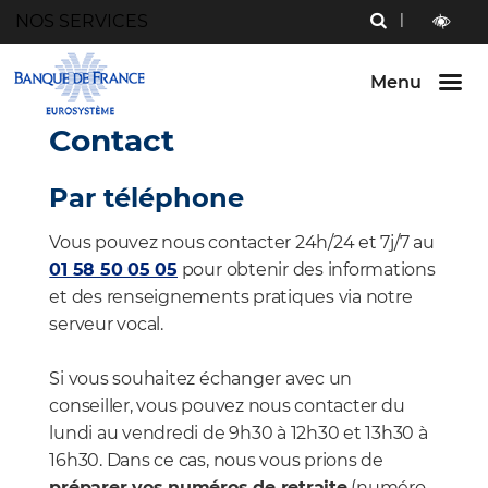
Menu
NOS SERVICES
RECHERCHE
Aller au
Aller au
Aller au
contenu
menu
bouton
outils
LECTURE
principal
principal
lecture
ET
Menu
et
CONTRAST
contraste
Contact
Par téléphone
Vous pouvez nous contacter 24h/24 et 7j/7 au
01 58 50 05 05
pour obtenir des informations
et des renseignements pratiques via notre
serveur vocal.
Si vous souhaitez échanger avec un
conseiller, vous pouvez nous contacter du
lundi au vendredi de 9h30 à 12h30 et 13h30 à
16h30. Dans ce cas, nous vous prions de
préparer vos numéros de retraite
(numéro