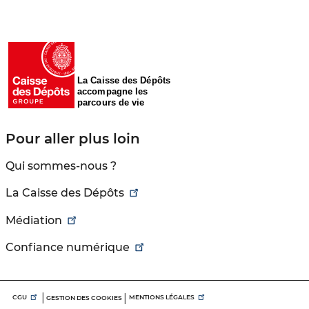
La Caisse des Dépôts
accompagne les
parcours de vie
Pour aller plus loin
Qui sommes-nous ?
La Caisse des Dépôts
Médiation
Confiance numérique
Menu
CGU
MENTIONS LÉGALES
GESTION DES COOKIES