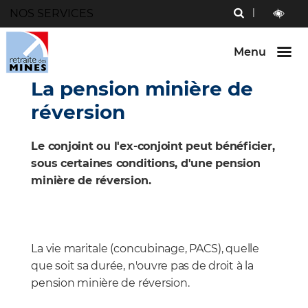
Menu
NOS SERVICES
RECHERCHE
Aller au
Aller au
Aller au
contenu
menu
bouton
outils
LECTURE
principal
principal
lecture
ET
Menu
et
CONTRAST
contraste
La pension minière de
réversion
Le conjoint ou l'ex-conjoint peut bénéficier,
sous certaines conditions, d'une pension
minière de réversion.
La vie maritale (concubinage, PACS), quelle
que soit sa durée, n'ouvre pas de droit à la
pension minière de réversion.