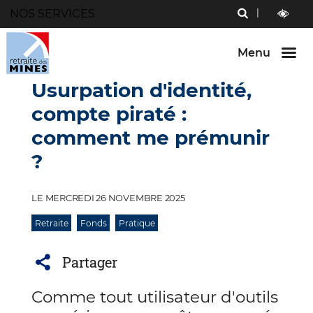
Menu
NOS SERVICES
RECHERCHE
Aller au
Aller au
Aller au
contenu
menu
bouton
outils
LECTURE
principal
principal
lecture
ET
Menu
et
CONTRAST
contraste
Usurpation d'identité,
compte piraté :
comment me prémunir
?
LE MERCREDI 26 NOVEMBRE 2025
Retraite
Fonds
Pratique
Partager
Comme tout utilisateur d'outils