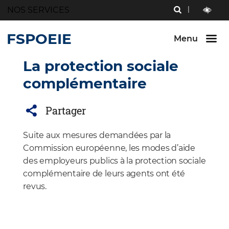
Menu
NOS SERVICES
RECHERCHE
Aller au
Aller au
Aller au
contenu
menu
bouton
outils
LECTURE
principal
principal
lecture
FSPOEIE
ET
Menu
et
CONTRAST
contraste
La protection sociale
complémentaire
Partager
Suite aux mesures demandées par la
Commission européenne, les modes d’aide
des employeurs publics à la protection sociale
complémentaire de leurs agents ont été
revus.