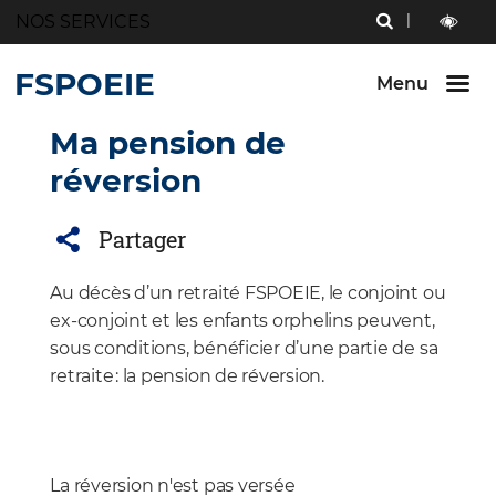
Menu
NOS SERVICES
RECHERCHE
Aller au
Aller au
Aller au
contenu
menu
bouton
outils
LECTURE
principal
principal
lecture
FSPOEIE
ET
Menu
et
CONTRAST
contraste
Ma pension de
réversion
Partager
Au décès
d’un retraité FSPOEIE, le conjoint ou
ex-conjoint et les enfants orphelins peuvent,
sous conditions, bénéficier d’une partie de sa
retraite : la pension de réversion.
La réversion n'est pas versée