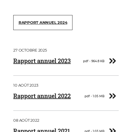
RAPPORT ANNUEL 2024
Document
27 OCTOBRE 2025
Télécharger
Rapport annuel 2023
pdf - 964.8 KB
Document
10 AOÛT 2023
Télécharger
Rapport annuel 2022
pdf - 1.05 MB
Document
08 AOÛT 2022
Télécharger
Rapport annuel 2021
pdf - 1.03 MB