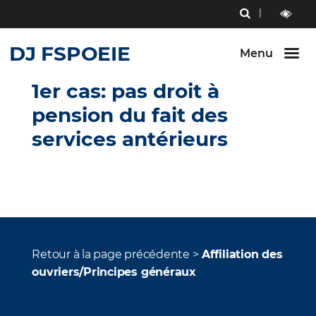
Menu
RECHERCHE
Aller au
Aller au
Aller au
contenu
menu
bouton
outils
LECTURE
principal
principal
lecture
DJ FSPOEIE
ET
Menu
et
CONTRAST
contraste
1er cas: pas droit à
pension du fait des
services antérieurs
Retour à la page précédente >
Affiliation des
ouvriers/Principes généraux