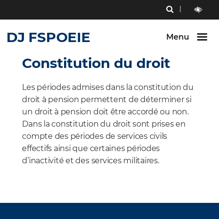
Menu
RECHERCHE
Aller au
Aller au
Aller au
contenu
menu
bouton
outils
LECTURE
principal
principal
lecture
DJ FSPOEIE
ET
Menu
et
CONTRAST
contraste
Constitution du droit
Les périodes admises dans la constitution du
droit à pension permettent de déterminer si
un droit à pension doit être accordé ou non.
Dans la constitution du droit sont prises en
compte des périodes de services civils
effectifs ainsi que certaines périodes
d’inactivité et des services militaires.