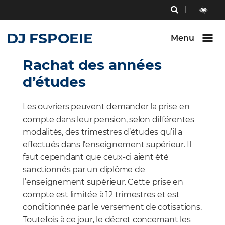
Menu
RECHERCHE
Aller au
Aller au
Aller au
contenu
menu
bouton
outils
LECTURE
principal
principal
lecture
DJ FSPOEIE
ET
Menu
et
CONTRAST
contraste
Rachat des années
d’études
Les ouvriers peuvent demander la prise en
compte dans leur pension, selon différentes
modalités, des trimestres d’études qu’il a
effectués dans l’enseignement supérieur. Il
faut cependant que ceux-ci aient été
sanctionnés par un diplôme de
l’enseignement supérieur. Cette prise en
compte est limitée à 12 trimestres et est
conditionnée par le versement de cotisations.
Toutefois à ce jour, le décret concernant les