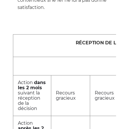
contentieux si le 1er ne lui a pas donné
satisfaction.
RÉCEPTION DE LA DÉ
Action
dans
les 2 mois
suivant la
Recours
Recours
réception
gracieux
gracieux
de la
décision
Action
après les 2