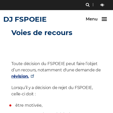
Menu
RECHERCHE
Aller au
Aller au
Aller au
contenu
menu
bouton
outils
LECTURE
principal
principal
lecture
DJ FSPOEIE
ET
Menu
et
CONTRAST
contraste
Voies de recours
Toute décision du FSPOEIE peut faire l’objet
d’un recours, notamment d'une demande de
révision.
Lorsqu’il y a décision de rejet du FSPOEIE,
celle-ci doit :
être motivée,